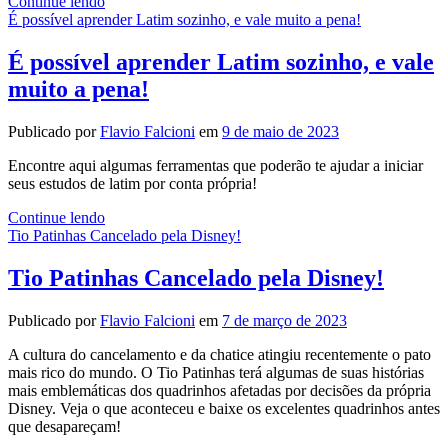
4
Continue lendo
Coisas
É possível aprender Latim sozinho, e vale muito a pena!
que
A
É possível aprender Latim sozinho, e vale
Pequena
muito a pena!
Sereia
tem
em
Publicado por
Flavio Falcioni
em
9 de maio de 2023
comum
com…
Encontre aqui algumas ferramentas que poderão te ajudar a iniciar
o
seus estudos de latim por conta própria!
RAMBO?
É
Continue lendo
possível
Tio Patinhas Cancelado pela Disney!
aprender
Latim
Tio Patinhas Cancelado pela Disney!
sozinho,
e
Publicado por
Flavio Falcioni
em
7 de março de 2023
vale
muito
A cultura do cancelamento e da chatice atingiu recentemente o pato
a
mais rico do mundo. O Tio Patinhas terá algumas de suas histórias
pena!
mais emblemáticas dos quadrinhos afetadas por decisões da própria
Disney. Veja o que aconteceu e baixe os excelentes quadrinhos antes
que desapareçam!