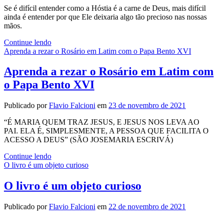
de
Se é difícil entender como a Hóstia é a carne de Deus, mais difícil
um
ainda é entender por que Ele deixaria algo tão precioso nas nossas
pedido
mãos.
à
Nossa
A
Continue lendo
Senhora
Eucaristia
Aprenda a rezar o Rosário em Latim com o Papa Bento XVI
até
é
uma
uma
Aprenda a rezar o Rosário em Latim com
revolução
grande
contra
o Papa Bento XVI
loucura.
Napoleão.
Publicado por
Flavio Falcioni
em
23 de novembro de 2021
“É MARIA QUEM TRAZ JESUS, E JESUS NOS LEVA AO
PAI. ELA É, SIMPLESMENTE, A PESSOA QUE FACILITA O
ACESSO A DEUS” (SÃO JOSEMARIA ESCRIVÁ)
Aprenda
Continue lendo
a
O livro é um objeto curioso
rezar
o
O livro é um objeto curioso
Rosário
em
Publicado por
Flavio Falcioni
em
22 de novembro de 2021
Latim
com