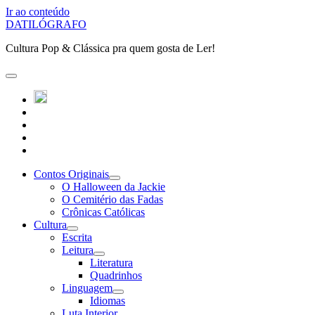
Ir ao conteúdo
DATILÓGRAFO
Cultura Pop & Clássica pra quem gosta de Ler!
abrir
o
twitter
menu
instagram
principal
linkedin
youtube
patreon
Contos Originais
abrir
O Halloween da Jackie
submenu
O Cemitério das Fadas
Crônicas Católicas
Cultura
abrir
Escrita
submenu
Leitura
abrir
Literatura
submenu
Quadrinhos
Linguagem
abrir
Idiomas
submenu
Luta Interior