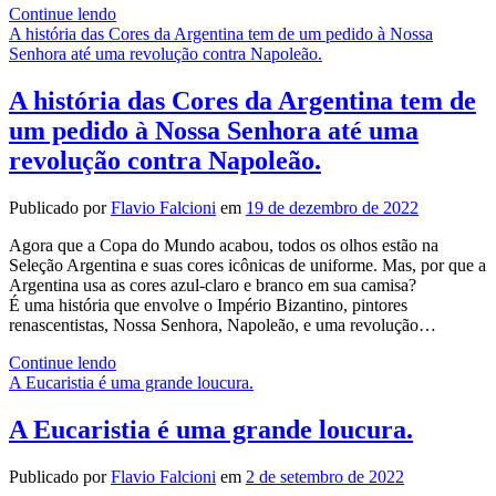
Tio
Continue lendo
Patinhas
A história das Cores da Argentina tem de um pedido à Nossa
Cancelado
Senhora até uma revolução contra Napoleão.
pela
Disney!
A história das Cores da Argentina tem de
um pedido à Nossa Senhora até uma
revolução contra Napoleão.
Publicado por
Flavio Falcioni
em
19 de dezembro de 2022
Agora que a Copa do Mundo acabou, todos os olhos estão na
Seleção Argentina e suas cores icônicas de uniforme. Mas, por que a
Argentina usa as cores azul-claro e branco em sua camisa?
É uma história que envolve o Império Bizantino, pintores
renascentistas, Nossa Senhora, Napoleão, e uma revolução…
A
Continue lendo
história
A Eucaristia é uma grande loucura.
das
Cores
A Eucaristia é uma grande loucura.
da
Argentina
Publicado por
Flavio Falcioni
em
2 de setembro de 2022
tem