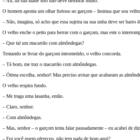
– Ah, na sua idade isso não deve demorar muito.
O homem aponta um olhar furioso ao garçom – Insinua que sou velh
– Não, imagina, só acho que essa sujeira na sua unha deve ser barro d
O velho enche o peito para berrar com o garçom, mas este o interromp
– Que tal um macarrão com almôndegas?
Tentando se livrar do garçom intrometido, o velho concorda.
– Tá bom, me traz o macarrão com almôndegas.
– Ótima escolha, senhor! Mas preciso avisar que acabaram as almônd
O velho respira fundo.
– Me traga uma lasanha, então.
– Claro, senhor.
– Com almôndegas.
– Mas, senhor – o garçom tenta falar pausadamente – eu acabei de di
– Foi você quem ofereceu, não tem nada de bom aqui?