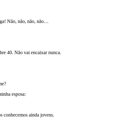
oga! Não, não, não, não…
libre 40. Não vai encaixar nunca.
me?
minha esposa:
os conhecemos ainda jovens.