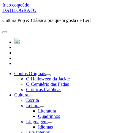
Ir ao conteúdo
DATILÓGRAFO
Cultura Pop & Clássica pra quem gosta de Ler!
abrir
o
twitter
menu
instagram
principal
linkedin
youtube
patreon
Contos Originais
abrir
O Halloween da Jackie
submenu
O Cemitério das Fadas
Crônicas Católicas
Cultura
abrir
Escrita
submenu
Leitura
abrir
Literatura
submenu
Quadrinhos
Linguagem
abrir
Idiomas
submenu
Luta Interior