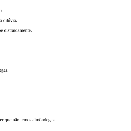
o?
o dilúvio.
e distraidamente.
egas.
zer que não temos almôndegas.