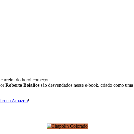
carreira do herói começou.
por
Roberto Bolaños
são desvendados nesse e-book, criado como uma h
inho na Amazon
!