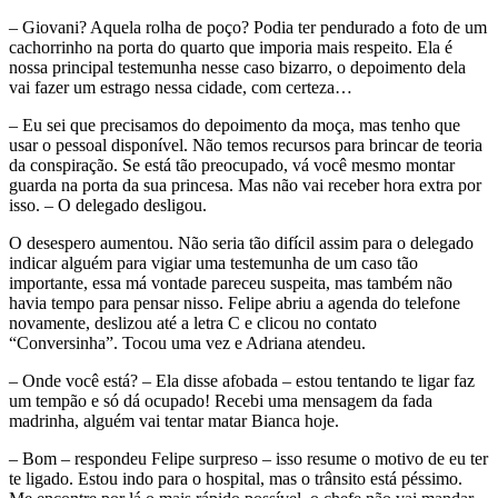
– Giovani? Aquela rolha de poço? Podia ter pendurado a foto de um
cachorrinho na porta do quarto que imporia mais respeito. Ela é
nossa principal testemunha nesse caso bizarro, o depoimento dela
vai fazer um estrago nessa cidade, com certeza…
– Eu sei que precisamos do depoimento da moça, mas tenho que
usar o pessoal disponível. Não temos recursos para brincar de teoria
da conspiração. Se está tão preocupado, vá você mesmo montar
guarda na porta da sua princesa. Mas não vai receber hora extra por
isso. – O delegado desligou.
O desespero aumentou. Não seria tão difícil assim para o delegado
indicar alguém para vigiar uma testemunha de um caso tão
importante, essa má vontade pareceu suspeita, mas também não
havia tempo para pensar nisso. Felipe abriu a agenda do telefone
novamente, deslizou até a letra C e clicou no contato
“Conversinha”. Tocou uma vez e Adriana atendeu.
– Onde você está? – Ela disse afobada – estou tentando te ligar faz
um tempão e só dá ocupado! Recebi uma mensagem da fada
madrinha, alguém vai tentar matar Bianca hoje.
– Bom – respondeu Felipe surpreso – isso resume o motivo de eu ter
te ligado. Estou indo para o hospital, mas o trânsito está péssimo.