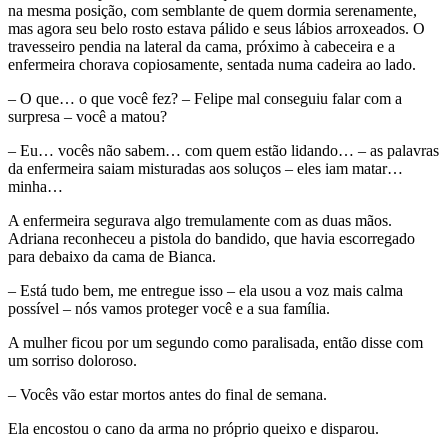
na mesma posição, com semblante de quem dormia serenamente,
mas agora seu belo rosto estava pálido e seus lábios arroxeados. O
travesseiro pendia na lateral da cama, próximo à cabeceira e a
enfermeira chorava copiosamente, sentada numa cadeira ao lado.
– O que… o que você fez? – Felipe mal conseguiu falar com a
surpresa – você a matou?
– Eu… vocês não sabem… com quem estão lidando… – as palavras
da enfermeira saiam misturadas aos soluços – eles iam matar…
minha…
A enfermeira segurava algo tremulamente com as duas mãos.
Adriana reconheceu a pistola do bandido, que havia escorregado
para debaixo da cama de Bianca.
– Está tudo bem, me entregue isso – ela usou a voz mais calma
possível – nós vamos proteger você e a sua família.
A mulher ficou por um segundo como paralisada, então disse com
um sorriso doloroso.
– Vocês vão estar mortos antes do final de semana.
Ela encostou o cano da arma no próprio queixo e disparou.