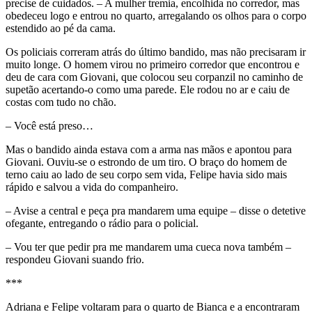
precise de cuidados. – A mulher tremia, encolhida no corredor, mas
obedeceu logo e entrou no quarto, arregalando os olhos para o corpo
estendido ao pé da cama.
Os policiais correram atrás do último bandido, mas não precisaram ir
muito longe. O homem virou no primeiro corredor que encontrou e
deu de cara com Giovani, que colocou seu corpanzil no caminho de
supetão acertando-o como uma parede. Ele rodou no ar e caiu de
costas com tudo no chão.
– Você está preso…
Mas o bandido ainda estava com a arma nas mãos e apontou para
Giovani. Ouviu-se o estrondo de um tiro. O braço do homem de
terno caiu ao lado de seu corpo sem vida, Felipe havia sido mais
rápido e salvou a vida do companheiro.
– Avise a central e peça pra mandarem uma equipe – disse o detetive
ofegante, entregando o rádio para o policial.
– Vou ter que pedir pra me mandarem uma cueca nova também –
respondeu Giovani suando frio.
***
Adriana e Felipe voltaram para o quarto de Bianca e a encontraram