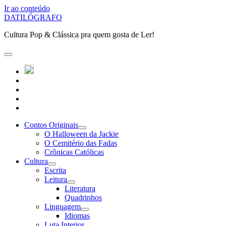
Ir ao conteúdo
DATILÓGRAFO
Cultura Pop & Clássica pra quem gosta de Ler!
abrir
o
twitter
menu
instagram
principal
linkedin
youtube
patreon
Contos Originais
abrir
O Halloween da Jackie
submenu
O Cemitério das Fadas
Crônicas Católicas
Cultura
abrir
Escrita
submenu
Leitura
abrir
Literatura
submenu
Quadrinhos
Linguagem
abrir
Idiomas
submenu
Luta Interior