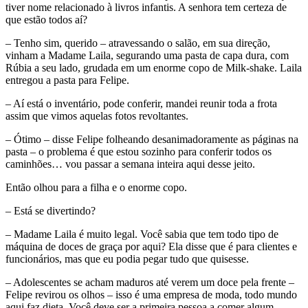
tiver nome relacionado à livros infantis. A senhora tem certeza de
que estão todos aí?
– Tenho sim, querido – atravessando o salão, em sua direção,
vinham a Madame Laila, segurando uma pasta de capa dura, com
Rúbia a seu lado, grudada em um enorme copo de Milk-shake. Laila
entregou a pasta para Felipe.
– Aí está o inventário, pode conferir, mandei reunir toda a frota
assim que vimos aquelas fotos revoltantes.
– Ótimo – disse Felipe folheando desanimadoramente as páginas na
pasta – o problema é que estou sozinho para conferir todos os
caminhões… vou passar a semana inteira aqui desse jeito.
Então olhou para a filha e o enorme copo.
– Está se divertindo?
– Madame Laila é muito legal. Você sabia que tem todo tipo de
máquina de doces de graça por aqui? Ela disse que é para clientes e
funcionários, mas que eu podia pegar tudo que quisesse.
– Adolescentes se acham maduros até verem um doce pela frente –
Felipe revirou os olhos – isso é uma empresa de moda, todo mundo
aqui faz dieta. Você deve ser a primeira pessoa a comer algum