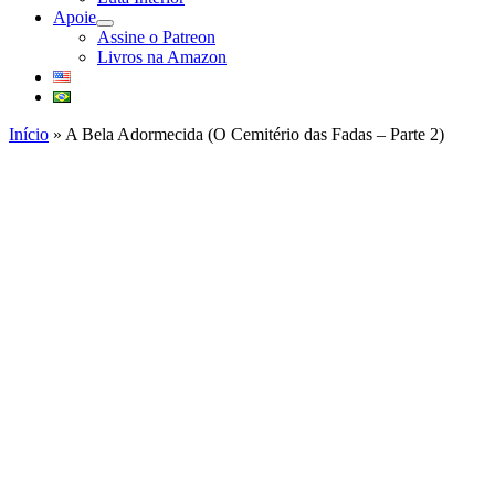
Apoie
abrir
Assine o Patreon
submenu
Livros na Amazon
Início
»
A Bela Adormecida (O Cemitério das Fadas – Parte 2)