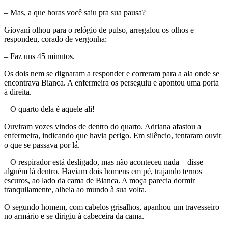
– Mas, a que horas você saiu pra sua pausa?
Giovani olhou para o relógio de pulso, arregalou os olhos e
respondeu, corado de vergonha:
– Faz uns 45 minutos.
Os dois nem se dignaram a responder e correram para a ala onde se
encontrava Bianca. A enfermeira os perseguiu e apontou uma porta
à direita.
– O quarto dela é aquele ali!
Ouviram vozes vindos de dentro do quarto. Adriana afastou a
enfermeira, indicando que havia perigo. Em silêncio, tentaram ouvir
o que se passava por lá.
– O respirador está desligado, mas não aconteceu nada – disse
alguém lá dentro. Haviam dois homens em pé, trajando ternos
escuros, ao lado da cama de Bianca. A moça parecia dormir
tranquilamente, alheia ao mundo à sua volta.
O segundo homem, com cabelos grisalhos, apanhou um travesseiro
no armário e se dirigiu à cabeceira da cama.