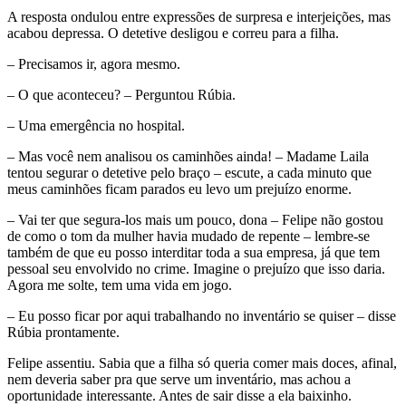
A resposta ondulou entre expressões de surpresa e interjeições, mas
acabou depressa. O detetive desligou e correu para a filha.
– Precisamos ir, agora mesmo.
– O que aconteceu? – Perguntou Rúbia.
– Uma emergência no hospital.
– Mas você nem analisou os caminhões ainda! – Madame Laila
tentou segurar o detetive pelo braço – escute, a cada minuto que
meus caminhões ficam parados eu levo um prejuízo enorme.
– Vai ter que segura-los mais um pouco, dona – Felipe não gostou
de como o tom da mulher havia mudado de repente – lembre-se
também de que eu posso interditar toda a sua empresa, já que tem
pessoal seu envolvido no crime. Imagine o prejuízo que isso daria.
Agora me solte, tem uma vida em jogo.
– Eu posso ficar por aqui trabalhando no inventário se quiser – disse
Rúbia prontamente.
Felipe assentiu. Sabia que a filha só queria comer mais doces, afinal,
nem deveria saber pra que serve um inventário, mas achou a
oportunidade interessante. Antes de sair disse a ela baixinho.