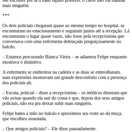
Me encontre por lá o mais rápido possível, o chefe não vai mandar
mais ninguém.
***
Os dois policiais chegaram quase ao mesmo tempo no hospital, se
encontraram no estacionamento e seguiram juntos até a recepção. Lá
encontraram o lugar quase vazio, não fosse pela recepcionista que
conversava com uma enfermeira debruçada preguiçosamente no
balcão.
– Estamos procurando Bianca Vieira – se adiantou Felipe enquanto
mostrava o distintivo.
A enfermeira se endireitou na cadeira e as duas se entreolharam,
suas expressões mostravam um grande desconforto com a presença
dos policiais ali.
– Escuta, policial – disse a recepcionista – os médicos disseram que
vão avisar quando ela sair do coma e que, depois dos seus amigos
policiais, não era pra deixar subir mais ninguém.
Felipe bateu a mão no balcão e aproximou seu rosto ao da moça,
que encolheu assustada.
– Que amigos policiais? – Ele disse pausadamente.