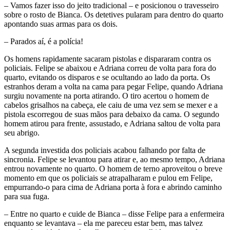
– Vamos fazer isso do jeito tradicional – e posicionou o travesseiro
sobre o rosto de Bianca. Os detetives pularam para dentro do quarto
apontando suas armas para os dois.
– Parados aí, é a polícia!
Os homens rapidamente sacaram pistolas e dispararam contra os
policiais. Felipe se abaixou e Adriana correu de volta para fora do
quarto, evitando os disparos e se ocultando ao lado da porta. Os
estranhos deram a volta na cama para pegar Felipe, quando Adriana
surgiu novamente na porta atirando. O tiro acertou o homem de
cabelos grisalhos na cabeça, ele caiu de uma vez sem se mexer e a
pistola escorregou de suas mãos para debaixo da cama. O segundo
homem atirou para frente, assustado, e Adriana saltou de volta para
seu abrigo.
A segunda investida dos policiais acabou falhando por falta de
sincronia. Felipe se levantou para atirar e, ao mesmo tempo, Adriana
entrou novamente no quarto. O homem de terno aproveitou o breve
momento em que os policiais se atrapalharam e pulou em Felipe,
empurrando-o para cima de Adriana porta à fora e abrindo caminho
para sua fuga.
– Entre no quarto e cuide de Bianca – disse Felipe para a enfermeira
enquanto se levantava – ela me pareceu estar bem, mas talvez