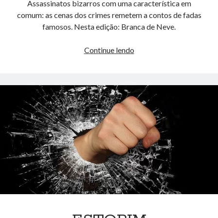
Assassinatos bizarros com uma característica em
comum: as cenas dos crimes remetem a contos de fadas
famosos. Nesta edição: Branca de Neve.
Branca
Continue lendo
de
Neve
(O
Cemitério
das
Fadas
–
Parte
1)