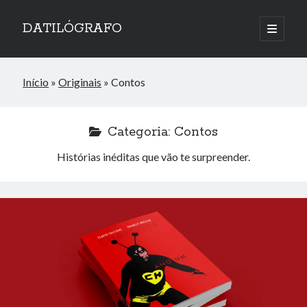
DATILÓGRAFO
abrir
o
menu
principa
Início
»
Originais
»
Contos
Categoria:
Contos
Histórias inéditas que vão te surpreender.