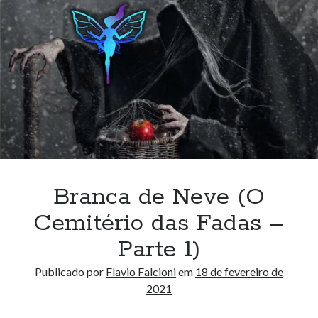
Cemitério
das
Fadas
–
Parte
2)
Branca de Neve (O
Cemitério das Fadas –
Parte 1)
Publicado por
Flavio Falcioni
em
18 de fevereiro de
2021